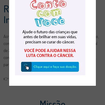
Relatório Anual de
Impacto Social 2024
Acreditamos na transparência e na força da união. Por isso,
compartilhamos o nosso Relatório Anual de Impacto Social
de 2024.
Nele, você encontra os principais resultados,
conquistas e ações realizadas com o apoio de voluntários,
parceiros e doadores que caminham ao nosso lado.
👉
Clique aqui para acessar a revista digital completa
Missão