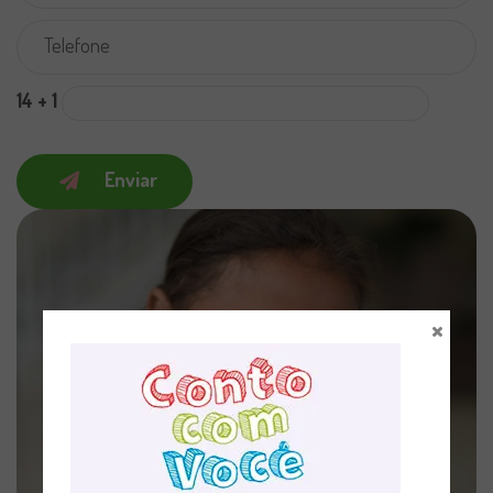
14 + 1
Enviar
×