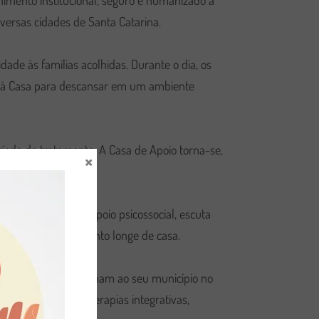
lhimento institucional, seguro e humanizado a
ersas cidades de Santa Catarina.
ade às famílias acolhidas. Durante o dia, os
am à Casa para descansar em um ambiente
íodo de tratamento. A Casa de Apoio torna-se,
×
.
óloga, que oferece apoio psicossocial, escuta
 desafios do tratamento longe de casa.
ra consultas e retornam ao seu município no
 de convivência e terapias integrativas,