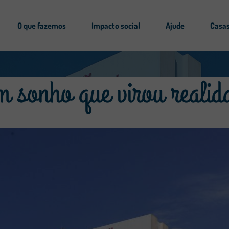
O que fazemos
Impacto social
Ajude
Casas
 sonho que virou realid