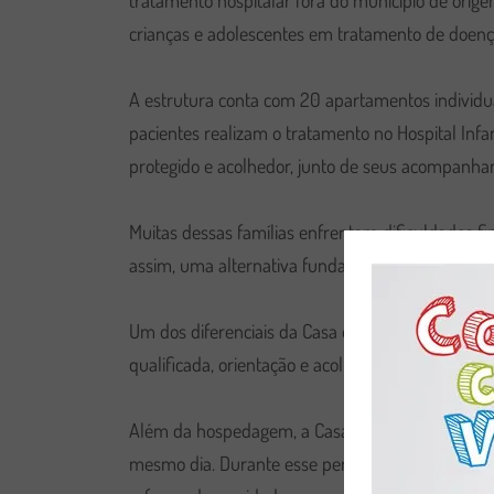
tratamento hospitalar fora do município de origem
crianças e adolescentes em tratamento de doenç
A estrutura conta com 20 apartamentos individuai
pacientes realizam o tratamento no Hospital Inf
protegido e acolhedor, junto de seus acompanhan
Muitas dessas famílias enfrentam dificuldades f
assim, uma alternativa fundamental para garant
Um dos diferenciais da Casa é a atuação de uma eq
qualificada, orientação e acolhimento emocional.
Além da hospedagem, a Casa também oferece o se
mesmo dia. Durante esse período, elas têm acesso 