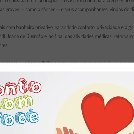
. Localizada em Florianópolis, a Casa foi criada para oferecer aco
as graves — como o câncer — e seus acompanhantes, vindos de div
s com banheiro privativo, garantindo conforto, privacidade e dignid
antil Joana de Gusmão e, ao final das atividades médicas, retorn
tes.
inanceiras que impossibilitam arcar com hospedagem durante o per
ir a continuidade do cuidado em saúde com dignidade e segurança
uipe técnica especializada, formada por assistentes sociais e psic
 Esse suporte é essencial para ajudar as famílias a enfrentarem os
rviço de Day Use, voltado às famílias que vêm a Florianópolis pa
à estrutura da Casa, incluindo refeições, apoio psicossocial, grupos