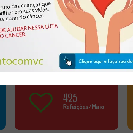
es.
cuidado integral, onde a dignidade, a empatia e o acolhimento 
ência social. Um verdadeiro lar temporário para quem mais precis
425
Refeições/Maio