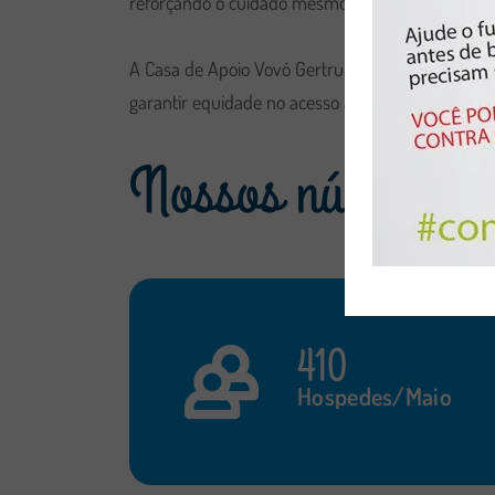
reforçando o cuidado mesmo em passagens brev
A Casa de Apoio Vovó Gertrudes é um espaço de 
garantir equidade no acesso à saúde e à assist
Nossos números
410
Hospedes/Maio