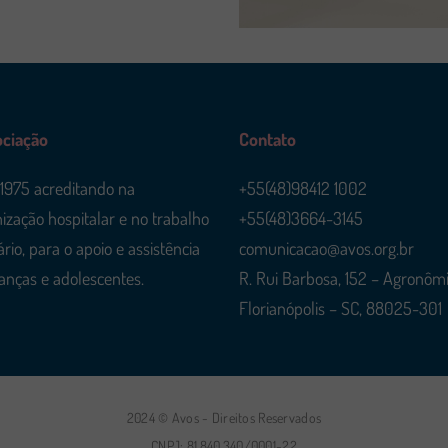
ociação
Contato
1975 acreditando na
+55(48)98412 1002
zação hospitalar e no trabalho
+55(48)3664-3145
rio, para o apoio e assistência
comunicacao@avos.org.br
ianças e adolescentes.
R. Rui Barbosa, 152 – Agronômi
Florianópolis – SC, 88025-301
2024 © Avos - Direitos Reservados
CNPJ: 81.840.340/0001-22