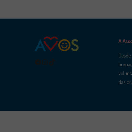
A Ass
Desde 
Facebook
Instagram
TikTok
humani
voluntá
das cr